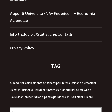
Appunti Università -NA- Federico II – Economia
Aziendale
Info traducibili/Statistiche/Contatti
Privacy Policy
TAG
Aldamerini
Cambiamento
Cristinachiperi
Difesa
Domande
emozioni
Emozionidistruttive
Insideout
Intervista
numeriprimi
Oscar Wilde
Paulekman
presentazione
psicologia
Riflessioni
Soluzioni
Timore
Ricerca