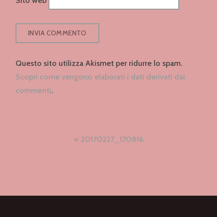
Questo sito utilizza Akismet per ridurre lo spam.
Scopri come vengono elaborati i dati derivati dai
commenti
.
Navigazione
20170227_170816
articoli