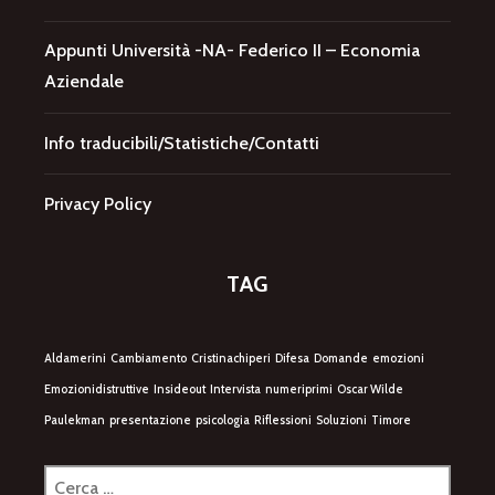
Appunti Università -NA- Federico II – Economia
Aziendale
Info traducibili/Statistiche/Contatti
Privacy Policy
TAG
Aldamerini
Cambiamento
Cristinachiperi
Difesa
Domande
emozioni
Emozionidistruttive
Insideout
Intervista
numeriprimi
Oscar Wilde
Paulekman
presentazione
psicologia
Riflessioni
Soluzioni
Timore
Ricerca