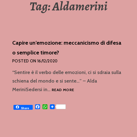
Tag:
Aldamerini
Capire un’emozione: meccanicismo di difesa
o semplice timore?
POSTED ON
16/12/2020
“Sentire è il verbo delle emozioni, ci si sdraia sulla
schiena del mondo e si sente…” – Alda
CAPIRE
MeriniSedersi in…
READ MORE
UN’EMOZIONE:
MECCANICISMO
Facebook
WhatsApp
DI
Share
DIFESA
O
SEMPLICE
TIMORE?